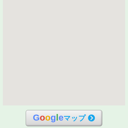
G
o
o
g
l
e
マップ